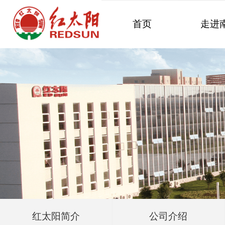
首页
走进
红太阳简介
公司介绍