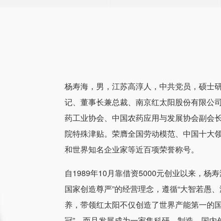
杨寿海，男，江苏高淳人，中共党员，硕士
记、董事长兼总裁、南京红太阳股份有限公
药工业协会、中国农药应用与发展协会副会
院特殊津贴。荣膺全国劳动模范、中国十大
和世界知名企业家等近百项荣誉称号。
自1989年10月靠借资5000元创业以来，
国家创造尊严”的经营理念，遵循“大智若愚
养，带领红太阳不仅创造了世界产能第一的国
冠”，而且发展成为一家集科研、制造、国内